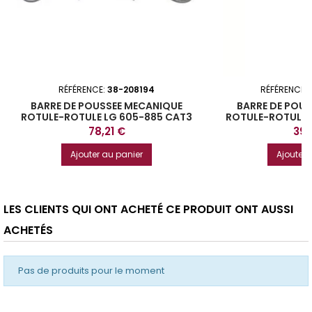
RÉFÉRENCE:
38-208194
RÉFÉRENCE:
BARRE DE POUSSEE MECANIQUE
BARRE DE POU
ROTULE-ROTULE LG 605-885 CAT3
ROTULE-ROTULE 
Prix
Prix
78,21 €
39,
Ajouter au panier
Ajouter 
LES CLIENTS QUI ONT ACHETÉ CE PRODUIT ONT AUSSI
ACHETÉS
Pas de produits pour le moment