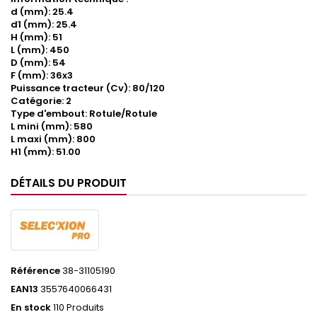
d (mm): 25.4
d1 (mm): 25.4
H (mm): 51
L (mm): 450
D (mm): 54
F (mm): 36x3
Puissance tracteur (Cv): 80/120
Catégorie: 2
Type d'embout: Rotule/Rotule
L mini (mm): 580
L maxi (mm): 800
H1 (mm): 51.00
DÉTAILS DU PRODUIT
Référence
38-31105190
EAN13
3557640066431
En stock
110 Produits