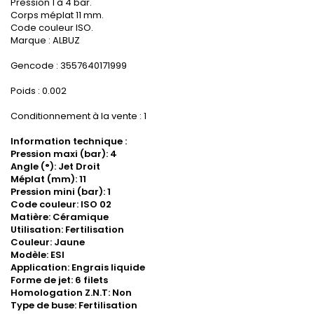
Pression 1 à 4 bar.
Corps méplat 11 mm.
Code couleur ISO.
Marque : ALBUZ
Gencode : 3557640171999
Poids : 0.002
Conditionnement à la vente : 1
Information technique :
Pression maxi (bar): 4
Angle (°): Jet Droit
Méplat (mm): 11
Pression mini (bar): 1
Code couleur: ISO 02
Matière: Céramique
Utilisation: Fertilisation
Couleur: Jaune
Modèle: ESI
Application: Engrais liquide
Forme de jet: 6 filets
Homologation Z.N.T: Non
Type de buse: Fertilisation