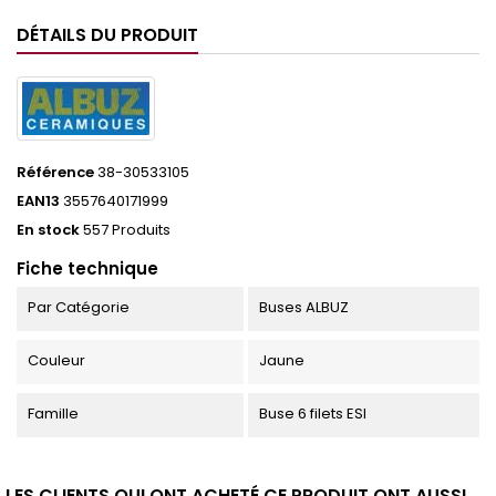
DÉTAILS DU PRODUIT
Référence
38-30533105
EAN13
3557640171999
En stock
557 Produits
Fiche technique
Par Catégorie
Buses ALBUZ
Couleur
Jaune
Famille
Buse 6 filets ESI
LES CLIENTS QUI ONT ACHETÉ CE PRODUIT ONT AUSSI