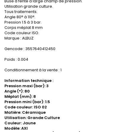
Buse à fente à large champ de pression.
Utilisation grande culture.
Tous traitements.
Angle 80° à 110°.
Pression 1.5 à 3 bar.
Corps méplat 8 mm
Code couleur ISO.
Marque : ALBUZ
Gencode : 3557640412450
Poids : 0.004
Conditionnement à la vente : 1
Information technique :
Pression maxi (bar): 3
Angle (°): 80
Méplat (mm): 8
Pression mini (bar): 1.5
Code couleur: ISO 02
Matière: Céramique
Utilisation: Grande Culture
Couleur: Jaune
Modèle: AXI