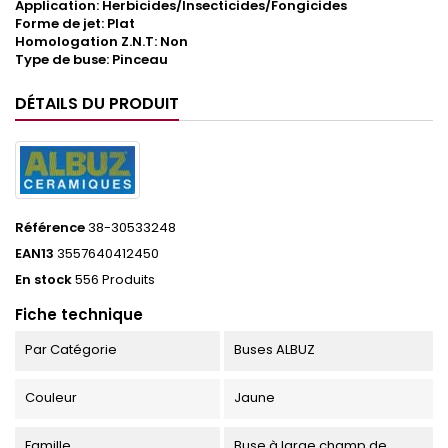
Application: Herbicides/Insecticides/Fongicides
Forme de jet: Plat
Homologation Z.N.T: Non
Type de buse: Pinceau
DÉTAILS DU PRODUIT
Référence
38-30533248
EAN13
3557640412450
En stock
556 Produits
Fiche technique
Par Catégorie
Buses ALBUZ
Couleur
Jaune
Famille
Buse à large champ de