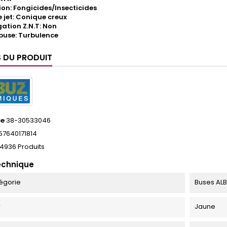
ion: Fongicides/Insecticides
 jet: Conique creux
tion Z.N.T: Non
buse: Turbulence
S DU PRODUIT
ce
38-30533046
57640171814
4936 Produits
echnique
égorie
Buses AL
r
Jaune