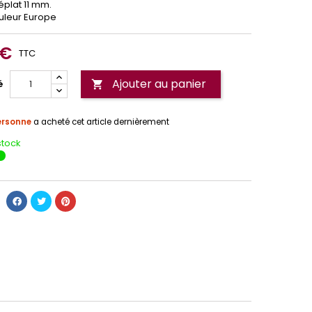
plat 11 mm.
leur Europe
 €
TTC
Ajouter au panier
é

ersonne
a acheté cet article dernièrement
stock