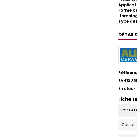
Applicat
Forme de
Homologa
Type de 
DÉTAIL
Référen
EAN13
35
En stock
Fiche t
Par Cat
Couleu