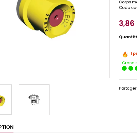
Corps mé
Code cou
3,86
Quantit
1 p
Grand 
Partager
PTION