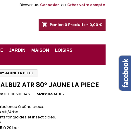
Bienvenue,
Connexion
ou
Créez votre compte
shopping_cart
Panier:
0
Produits - 0,00 €
RE
JARDIN
MAISON
LOISIRS
0° JAUNE LA PIECE
 ALBUZ ATR 80° JAUNE LA PIECE
ce
38-30533046
Marque
ALBUZ
urbulence à cône creux.
n Viti/Arbo
ts fongicides et insecticides.
°
5 à 20 bar