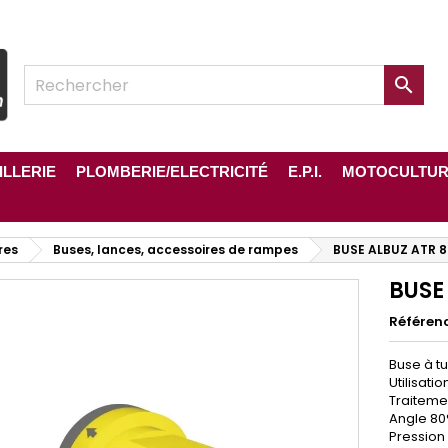

ILLERIE
PLOMBERIE/ELECTRICITÉ
E.P.I.
MOTOCULTU
res
Buses, lances, accessoires de rampes
BUSE ALBUZ ATR 8
BUSE
Référen
Buse à t
Utilisatio
Traitemen
Angle 80
Pression 