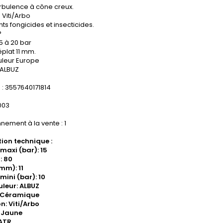
rbulence à cône creux.
n Viti/Arbo
ts fongicides et insecticides.
°
5 à 20 bar
plat 11 mm.
leur Europe
 ALBUZ
: 3557640171814
.003
nement à la vente : 1
ion technique :
 maxi (bar): 15
: 80
mm): 11
mini (bar): 10
leur: ALBUZ
: Céramique
on: Viti/Arbo
 Jaune
 ATR