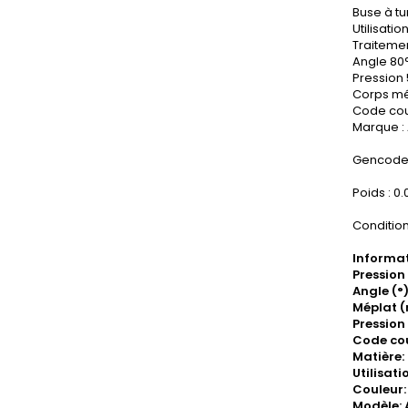
Buse à tu
Utilisatio
Traitemen
Angle 80
Pression 
Corps mé
Code cou
Marque :
Gencode 
Poids : 0
Condition
Informat
Pression
Angle (°)
Méplat (
Pression 
Code cou
Matière
Utilisati
Couleur:
Modèle: