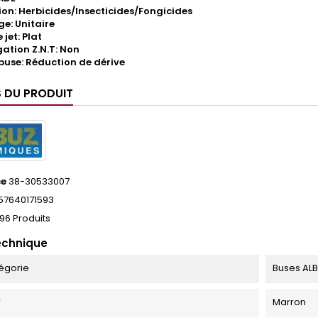
ion: Herbicides/Insecticides/Fongicides
e: Unitaire
jet: Plat
tion Z.N.T: Non
buse: Réduction de dérive
S DU PRODUIT
ce
38-30533007
57640171593
96 Produits
echnique
égorie
Buses AL
r
Marron