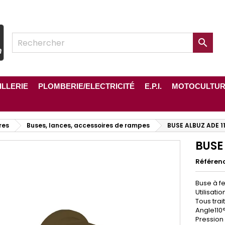

ILLERIE
PLOMBERIE/ELECTRICITÉ
E.P.I.
MOTOCULTU
res
Buses, lances, accessoires de rampes
BUSE ALBUZ ADE 1
BUSE
Référen
Buse à fe
Utilisati
Tous tra
Angle110°
Pression 