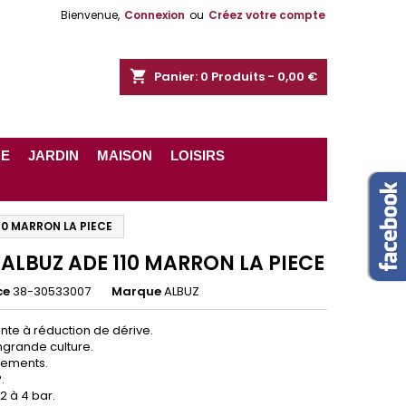
Bienvenue,
Connexion
ou
Créez votre compte
shopping_cart
Panier:
0
Produits - 0,00 €
RE
JARDIN
MAISON
LOISIRS
10 MARRON LA PIECE
 ALBUZ ADE 110 MARRON LA PIECE
ce
38-30533007
Marque
ALBUZ
nte à réduction de dérive.
ongrande culture.
itements.
.
2 à 4 bar.