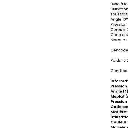
Buse à fe
Utilisati
Tous trai
Angle110°
Pression 
Corps mé
Code cou
Marque :
Gencode 
Poids : 0
Condition
Informat
Pression
Angle (°)
Méplat (
Pression 
Code cou
Matière
Utilisat
Couleur:
Modèle: 