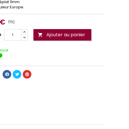
plat 11mm.
leur Europe.
 €
TTC
Ajouter au panier
é

stock