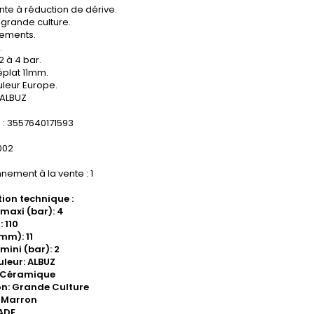
nte à réduction de dérive.
ongrande culture.
tements.
.
2 à 4 bar.
plat 11mm.
leur Europe.
 ALBUZ
: 3557640171593
.002
nement à la vente : 1
ion technique :
 maxi (bar): 4
: 110
mm): 11
mini (bar): 2
leur: ALBUZ
: Céramique
ion: Grande Culture
 Marron
ADE