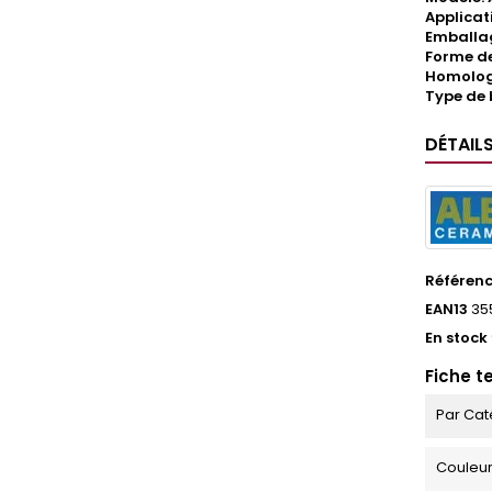
Applicat
Emballag
Forme de 
Homologa
Type de 
DÉTAIL
Référen
EAN13
35
En stock
Fiche t
Par Cat
Couleu