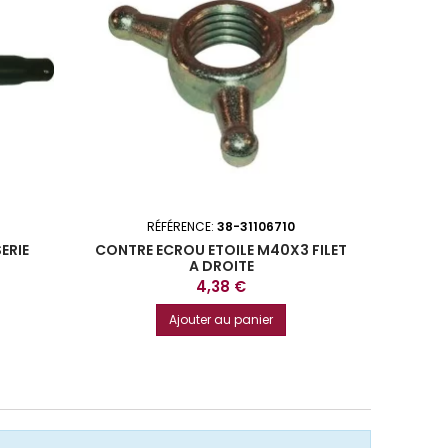
RÉFÉRENCE:
38-31106710
R
ERIE
CONTRE ECROU ETOILE M40X3 FILET
KIT FLE
3
A DROITE
HYDRA
Prix
4,38 €
Ajouter au panier