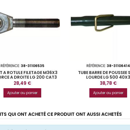
RÉFÉRENCE:
38-31106535
RÉFÉRENCE:
38-31106414
T A ROTULE FILETAGE M36X3
TUBE BARRE DE POUSSEE S
RCE A DROITE LG 200 CAT3
LOURDE LG 500 40X
Prix
Prix
28,49 €
38,78 €
Ajouter au panier
Ajouter au panier
ENTS QUI ONT ACHETÉ CE PRODUIT ONT AUSSI ACHETÉS