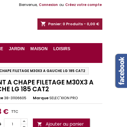
Bienvenue,
Connexion
ou
Créez votre compte
shopping_cart
Panier:
0
Produits - 0,00 €
RE
JARDIN
MAISON
LOISIRS
 CHAPE FILETAGE M30X3 A GAUCHE LG 185 CAT2
NT A CHAPE FILETAGE M30X3 A
HE LG 185 CAT2
ce
38-31106605
Marque
SELEC'XION PRO
3 €
TTC
Ajouter au panier
é
