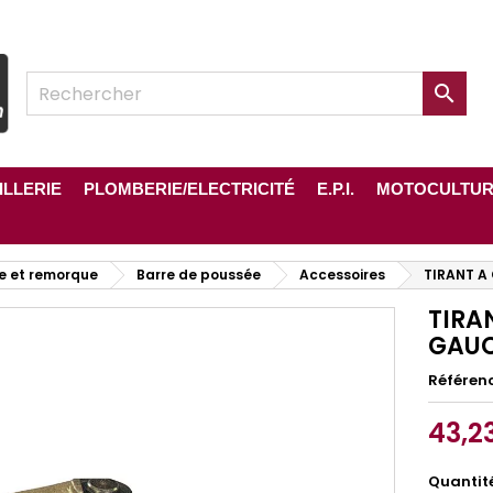

ILLERIE
PLOMBERIE/ELECTRICITÉ
E.P.I.
MOTOCULTU
e et remorque
Barre de poussée
Accessoires
TIRANT A
TIRA
GAUC
Référen
43,2
Quantit