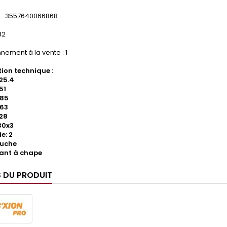
: 3557640066868
82
nement à la vente : 1
ion technique :
25.4
51
185
 63
28
30x3
e: 2
auche
rant à chape
S DU PRODUIT