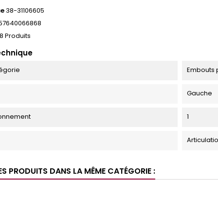
ce
38-31106605
57640066868
8 Produits
echnique
égorie
Embouts 
Gauche
ionnement
1
Articulat
ES PRODUITS DANS LA MÊME CATÉGORIE :