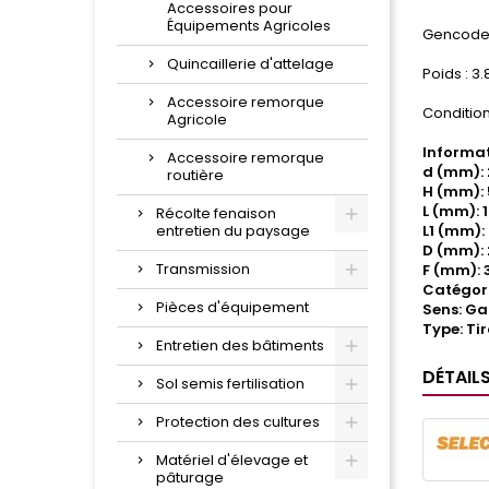
Accessoires pour
Équipements Agricoles
Gencode 
Quincaillerie d'attelage
Poids : 3.
Accessoire remorque
Condition
Agricole
Informat
Accessoire remorque
d (mm): 
routière
H (mm): 
L (mm): 
Récolte fenaison
entretien du paysage
L1 (mm):
D (mm): 
Transmission
F (mm): 
Catégori
Pièces d'équipement
Sens: G
Type: Ti
Entretien des bâtiments
DÉTAIL
Sol semis fertilisation
Protection des cultures
Matériel d'élevage et
pâturage