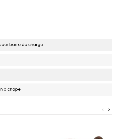
pour barre de charge
ion à chape
<
>