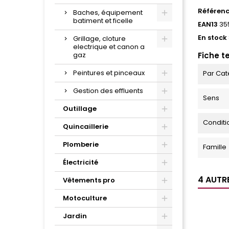
Référen
Baches, équipement
batiment et ficelle
EAN13
35
En stock
Grillage, cloture
electrique et canon a
gaz
Fiche t
Peintures et pinceaux
Par Cat
Gestion des effluents
Sens
Outillage
Condit
Quincaillerie
Plomberie
Famille
Électricité
4 AUTR
Vêtements pro
Motoculture
Jardin