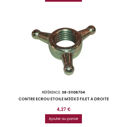
RÉFÉRENCE:
38-31106704
CONTRE ECROU ETOILE M30X3 FILET A DROITE
Prix
4,27 €
Ajouter au panier