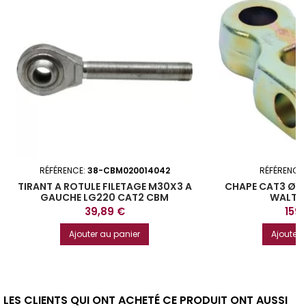
RÉFÉRENCE:
38-CBM020014042
RÉFÉRENCE
TIRANT A ROTULE FILETAGE M30X3 A
CHAPE CAT3 Ø 3
GAUCHE LG220 CAT2 CBM
WALTE
Prix
Prix
39,89 €
159
Ajouter au panier
Ajouter 
LES CLIENTS QUI ONT ACHETÉ CE PRODUIT ONT AUSSI