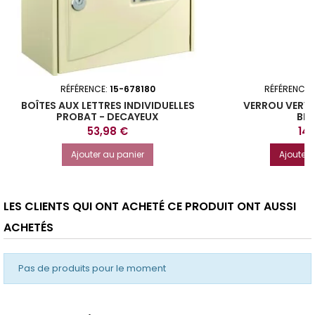
RÉFÉRENCE:
15-678180
RÉFÉRENCE:
BOÎTES AUX LETTRES INDIVIDUELLES
VERROU VERVE
PROBAT - DECAYEUX
BI
Prix
Prix
53,98 €
14,
Ajouter au panier
Ajouter 
LES CLIENTS QUI ONT ACHETÉ CE PRODUIT ONT AUSSI
ACHETÉS
Pas de produits pour le moment