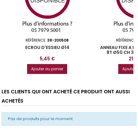
RÉFÉRENCE:
38-200508
RÉFÉRENCE:
ECROU D'ESSIEU Ø14
ANNEAU FIXE A B
8T Ø50 CH 32T
2018
Prix
Prix
5,45 €
215
Ajouter au panier
Ajouter 
LES CLIENTS QUI ONT ACHETÉ CE PRODUIT ONT AUSSI
ACHETÉS
Pas de produits pour le moment