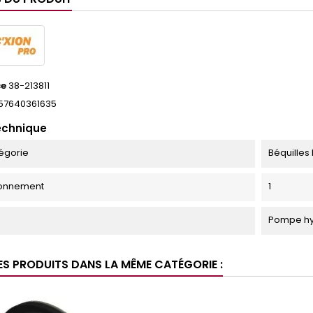
ce
38-213811
57640361635
echnique
égorie
Béquilles
ionnement
1
Pompe hy
ES PRODUITS DANS LA MÊME CATÉGORIE :