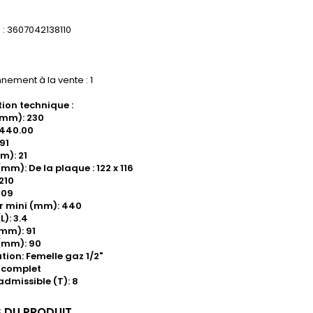
: 3607042138110
nement à la vente : 1
ion technique :
(mm): 230
 440.00
91
m): 21
mm): De la plaque : 122 x 116
210
109
r mini (mm): 440
): 3.4
(mm): 91
(mm): 90
tion: Femelle gaz 1/2"
t complet
dmissible (T): 8
S DU PRODUIT