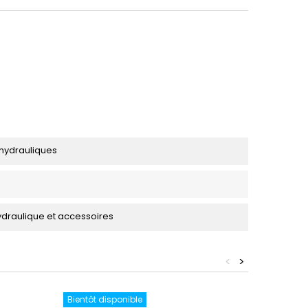
 hydrauliques
draulique et accessoires
<
>
Bientôt disponible
Bientôt 