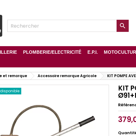

ILLERIE
PLOMBERIE/ELECTRICITÉ
E.P.I.
MOTOCULTU
e et remorque
Accessoire remorque Agricole
KIT POMPE AVE
KIT 
 disponible
Ø91+
Référen
379,
Quantit