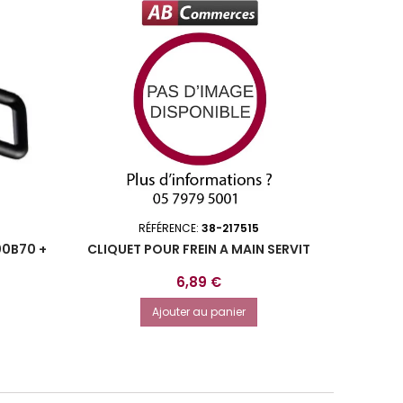
RÉFÉRENCE:
38-217515
00B70 +
CLIQUET POUR FREIN A MAIN SERVIT
COFF
Prix
6,89 €
Ajouter au panier