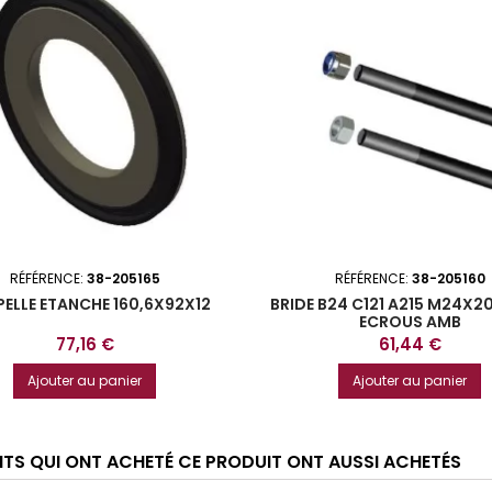
RÉFÉRENCE:
38-205165
RÉFÉRENCE:
38-205160
ELLE ETANCHE 160,6X92X12
BRIDE B24 C121 A215 M24X2
ECROUS AMB
Prix
Prix
77,16 €
61,44 €
Ajouter au panier
Ajouter au panier
ENTS QUI ONT ACHETÉ CE PRODUIT ONT AUSSI ACHETÉS