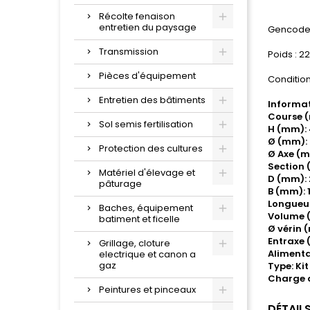
Récolte fenaison
entretien du paysage
Gencode 
Transmission
Poids : 22
Pièces d'équipement
Condition
Entretien des bâtiments
Informat
Course 
Sol semis fertilisation
H (mm):
Ø (mm): 
Protection des cultures
Ø Axe (m
Section (
Matériel d'élevage et
D (mm): 
pâturage
B (mm): 
Longueu
Baches, équipement
Volume (L
batiment et ficelle
Ø vérin 
Entraxe 
Grillage, cloture
Alimenta
electrique et canon a
gaz
Type: Ki
Charge a
Peintures et pinceaux
DÉTAIL