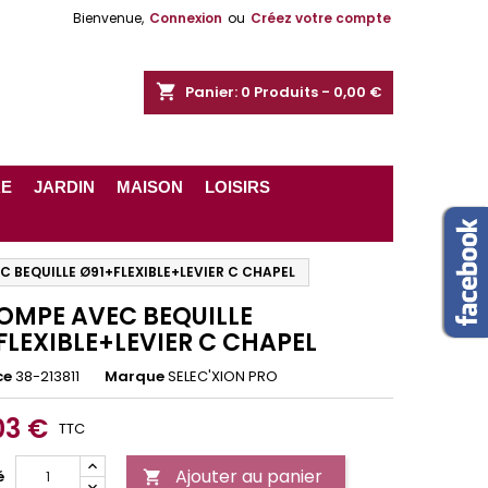
Bienvenue,
Connexion
ou
Créez votre compte
shopping_cart
Panier:
0
Produits - 0,00 €
RE
JARDIN
MAISON
LOISIRS
C BEQUILLE Ø91+FLEXIBLE+LEVIER C CHAPEL
POMPE AVEC BEQUILLE
FLEXIBLE+LEVIER C CHAPEL
ce
38-213811
Marque
SELEC'XION PRO
03 €
TTC
Ajouter au panier
é
