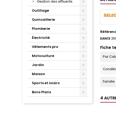
Gestion des effluents
Outillage
Quincaillerie
Plomberie
Référen
Électricité
EAN13
35
Vêtements pro
Fiche t
Motoculture
Par Cat
Jardin
Condit
Maison
Famille
Sports et loisirs
Bons Plans
4 AUTR