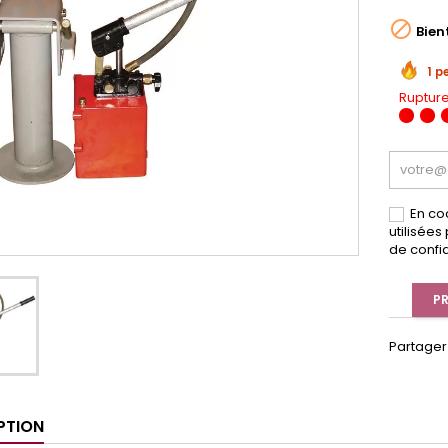

Bien
1 p
Rupture
En co
utilisée
de confid
PR
Partager
PTION