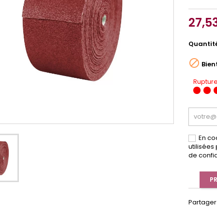
27,5
Quantit

Bien
Rupture
En co
utilisée
de confid
PR
Partager