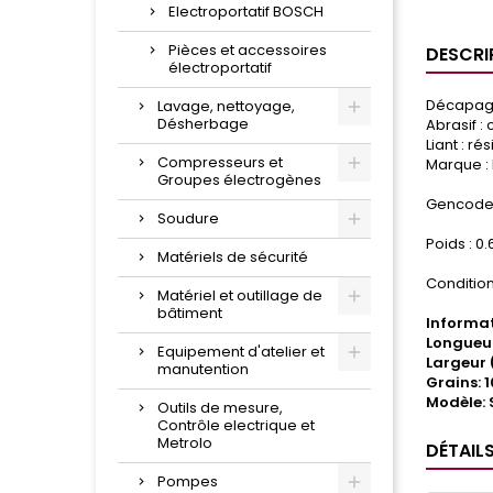
Electroportatif BOSCH
Pièces et accessoires
DESCRI
électroportatif
Décapage 
Lavage, nettoyage,
Désherbage
Abrasif :
Liant : ré
Compresseurs et
Marque :
Groupes électrogènes
Gencode 
Soudure
Poids : 0
Matériels de sécurité
Condition
Matériel et outillage de
bâtiment
Informat
Longueur
Equipement d'atelier et
Largeur 
manutention
Grains: 
Modèle: 
Outils de mesure,
Contrôle electrique et
Metrolo
DÉTAIL
Pompes