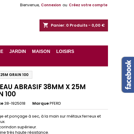
Bienvenue,
Connexion
ou
Créez votre compte
shopping_cart
Panier:
0
Produits - 0,00 €
RE
JARDIN
MAISON
LOISIRS
 25M GRAIN 100
EAU ABRASIF 38MM X 25M
N 100
ce
38-1925018
Marque
PFERD
 et ponçage à sec, à la main sur métaux ferreux et
ux.
 corindon supérieur.
ésine très haute résistance.