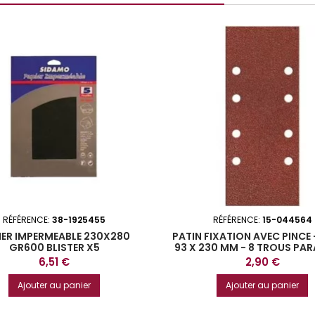
RÉFÉRENCE:
38-1925455
RÉFÉRENCE:
15-044564
IER IMPERMEABLE 230X280
PATIN FIXATION AVEC PINCE 
GR600 BLISTER X5
93 X 230 MM - 8 TROUS PAR
- GRAIN 40, 80, 120 - VENDU
Prix
Prix
6,51 €
2,90 €
Ajouter au panier
Ajouter au panier