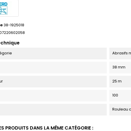
ce
38-1925018
07220602058
echnique
égorie
Abrasifs 
38 mm
ur
25 m
100
Rouleau ab
ES PRODUITS DANS LA MÊME CATÉGORIE :