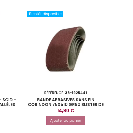
Bientôt disponible
RÉFÉRENCE:
38-1925441
- SCID -
BANDE ABRASIVES SANS FIN
PAPIER D
ALLÈLES
CORINDON 75X510 GR80 BLISTER DE
2
 PAR 10
3
Prix
14,80 €
Ajouter au panier