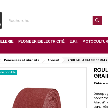

ILLERIE
PLOMBERIE/ELECTRICITÉ
E.P.I.
MOTOCULTU
Ponceuses et abrasifs
Abrasif
ROULEAU ABRASIF 38MM X
ROUL
 disponible
GRAI
Référen
Décapage
non ferre
Abrasif :
Liant : r