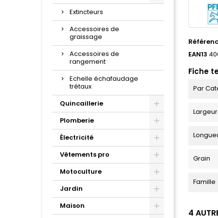
Extincteurs
Accessoires de
graissage
Référen
Accessoires de
EAN13
40
rangement
Fiche t
Echelle échafaudage
trétaux
Par Cat
Quincaillerie
Largeur
Plomberie
Longue
Électricité
Vêtements pro
Grain
Motoculture
Famille
Jardin
Maison
4 AUTR