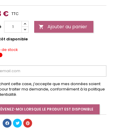
3 €
TTC
Ajouter au panier
é

tôt disponible
 de stock
chant cette case, j’accepte que mes données soient
s pour traiter ma demande, conformément à la politique
entialité.
ÉVENEZ-MOI LORSQUE LE PRODUIT EST DISPONIBLE