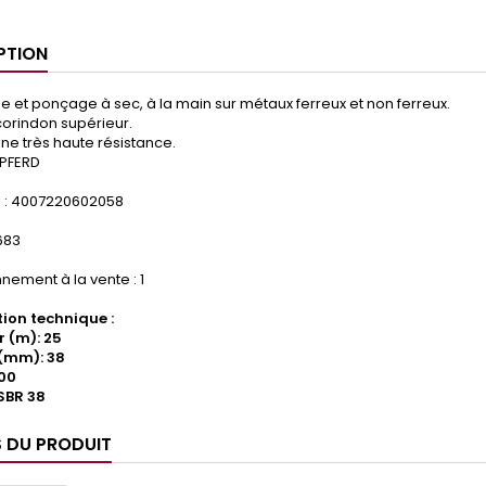
PTION
et ponçage à sec, à la main sur métaux ferreux et non ferreux.
 corindon supérieur.
sine très haute résistance.
 PFERD
: 4007220602058
.683
nement à la vente : 1
ion technique :
 (m): 25
(mm): 38
100
SBR 38
S DU PRODUIT