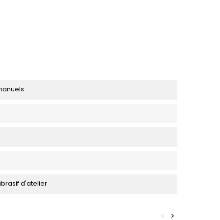
manuels
rasif d'atelier
<
>