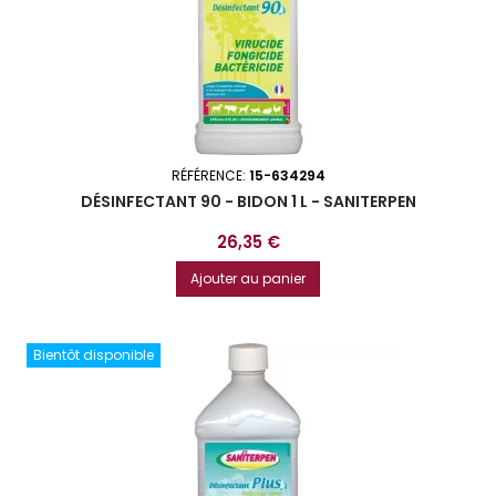
RÉFÉRENCE:
15-634294
DÉSINFECTANT 90 - BIDON 1 L - SANITERPEN
Prix
26,35 €
Ajouter au panier
Bientôt disponible