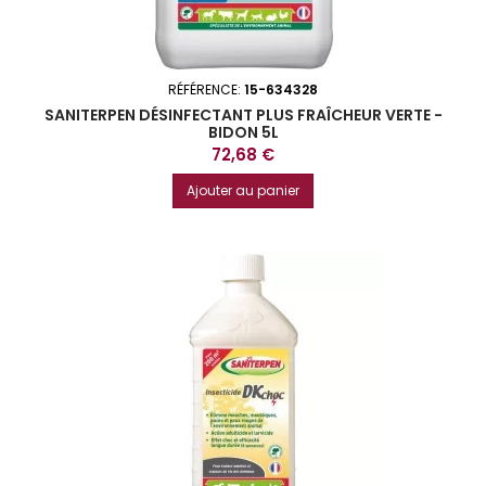
RÉFÉRENCE:
15-634328
SANITERPEN DÉSINFECTANT PLUS FRAÎCHEUR VERTE -
BIDON 5L
Prix
72,68 €
Ajouter au panier