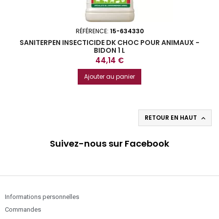
RÉFÉRENCE:
15-634330
SANITERPEN INSECTICIDE DK CHOC POUR ANIMAUX -
BIDON 1 L
Prix
44,14 €
Ajouter au panier
RETOUR EN HAUT

Suivez-nous sur Facebook
Informations personnelles
Commandes