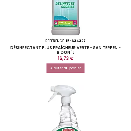
RÉFÉRENCE:
15-634327
DÉSINFECTANT PLUS FRAÎCHEUR VERTE - SANITERPEN -
BIDON 1L
Prix
16,73 €
Ajouter au panier